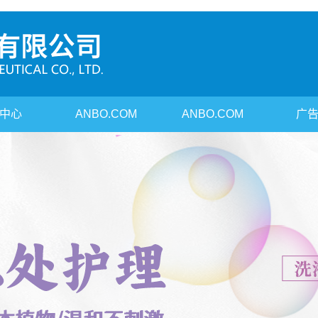
中心
ANBO.COM
ANBO.COM
广