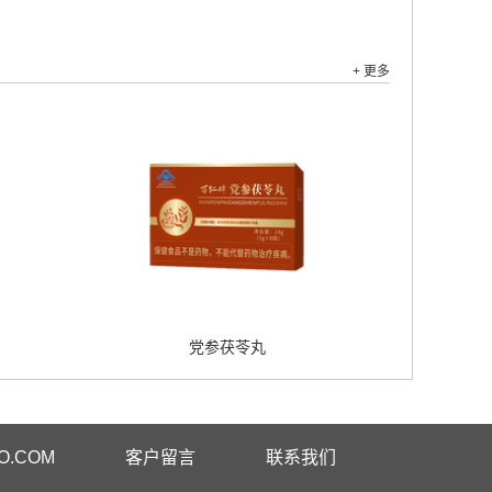
+ 更多
党参茯苓丸
O.COM
客户留言
联系我们